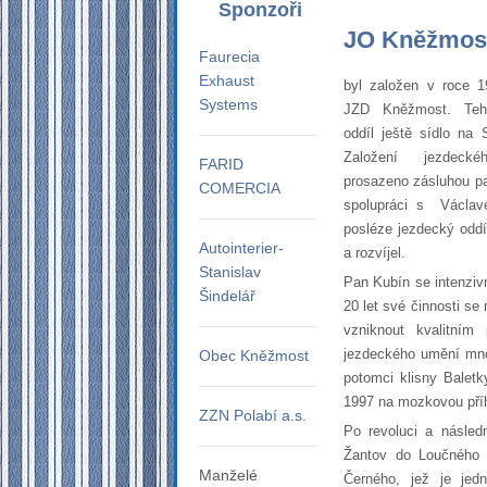
Sponzoři
JO Kněžmos
Faurecia
Exhaust
byl založen v roce 
Systems
JZD Kněžmost. Teh
oddíl ještě sídlo na
Založení jezdeck
FARID
prosazeno zásluhou p
COMERCIA
spolupráci s Václav
posléze jezdecký oddí
Autointerier-
a rozvíjel.
Stanislav
Pan Kubín se intenziv
Šindelář
20 let své činnosti se
vzniknout kvalitním
jezdeckého umění mno
Obec Kněžmost
potomci klisny Baletk
1997 na mozkovou příh
ZZN Polabí a.s.
Po revoluci a násled
Žantov do Loučného
Manželé
Černého, jež je jed