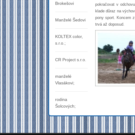
Brokešovi
pokračovat v odchovu 
klade důraz na výchov
pony sport. Koncem zi
Manželé Šedovi
trvá až doposud.
KOLTEX color,
s.r.o.;
CR Project s.r.o.
manželé
Vlasákovi;
rodina
Šolcových;