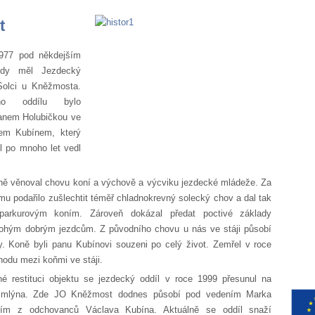
t
1977 pod někdejším
dy měl Jezdecký
 Solci u Kněžmosta.
ého oddílu bylo
anem Holubičkou ve
em Kubínem, který
l po mnoho let vedl
ně věnoval chovu koní a výchově a výcviku jezdecké mládeže. Za
 mu podařilo zušlechtit téměř chladnokrevný solecký chov a dal tak
 parkurovým koním. Zároveň dokázal předat poctivé základy
hým dobrým jezdcům. Z původního chovu u nás ve stáji působí
y. Koně byli panu Kubínovi souzeni po celý život. Zemřel v roce
odu mezi koňmi ve stáji.
né restituci objektu se jezdecký oddíl v roce 1999 přesunul na
 mlýna. Zde JO Kněžmost dodnes působí pod vedením Marka
ním z odchovanců Václava Kubína. Aktuálně se oddíl snaží