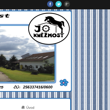
íl Kněžmost
Úvod